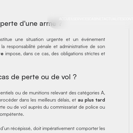
e d'une arme
ACCUEIL
SERVICES
CABINET
ACTUALITÉS
CONT
 perte d'une arme ?
stitue une situation urgente et un événement
 la responsabilité pénale et administrative de son
re
impose, dans ce cas, des obligations strictes et
as de perte ou de vol ?
ntiels ou de munitions relevant des catégories A,
procéder dans les meilleurs délais, et
au plus tard
erte ou de vol auprès du commissariat de police ou
 compétente.
e d’un récépissé, doit impérativement comporter les