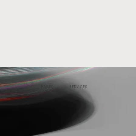
PAGES
SERVICES
Accueil
Droit des armes
Services
Droit des affaires
Cabinet
Cyber
Actualités
Espace client
Contact