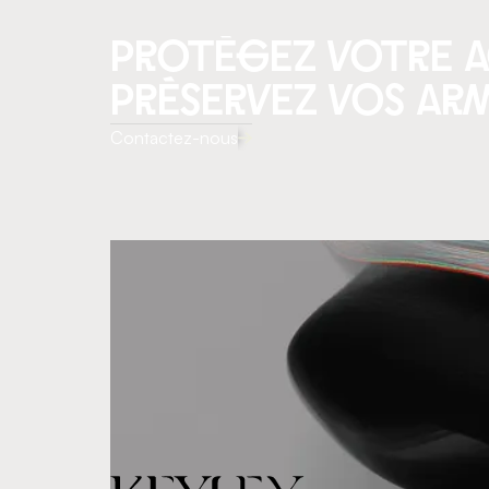
protégez votre a
préservez vos ar
Contactez-nous
KEYLEX – Le cabinet d’avocats dédié au droit
des armes, en conseil et en contentieux, pour les
professionnels et les particuliers