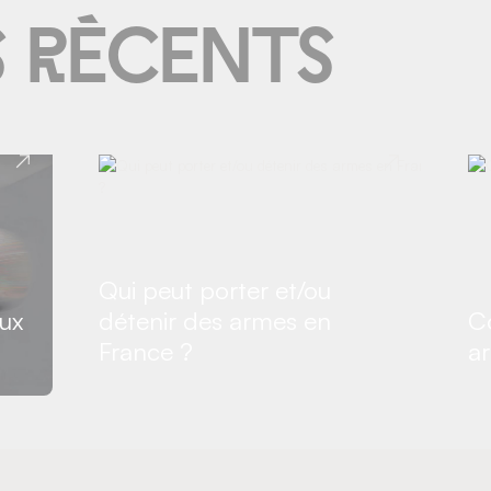
s réce
N
ts
Qui peut porter et/ou
ux
détenir des armes en
C
France ?
a