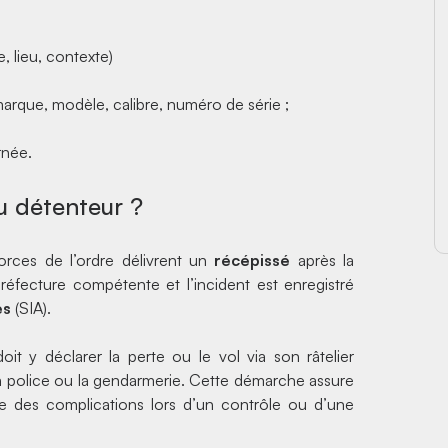
, lieu, contexte)
marque, modèle, calibre, numéro de série ;
rnée.
du détenteur ?
orces de l’ordre délivrent un
récépissé
après la
réfecture compétente et l’incident est enregistré
es
(SIA).
it y déclarer la perte ou le vol via son râtelier
la police ou la gendarmerie. Cette démarche assure
ite des complications lors d’un contrôle ou d’une