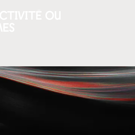
ctivité ou
mes